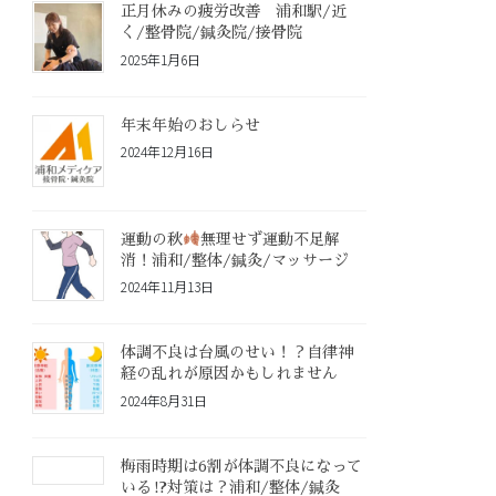
正月休みの疲労改善 浦和駅/近
く/整骨院/鍼灸院/接骨院
2025年1月6日
年末年始のおしらせ
2024年12月16日
運動の秋
無理せず運動不足解
消！浦和/整体/鍼灸/マッサージ
2024年11月13日
体調不良は台風のせい！？自律神
経の乱れが原因かもしれません
2024年8月31日
梅雨時期は6割が体調不良になって
いる⁉対策は？浦和/整体/鍼灸