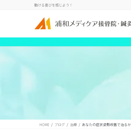
コ
ナ
動ける喜びを感じよう！
ン
ビ
テ
ゲ
ン
ー
ツ
シ
に
ョ
移
ン
動
に
移
動
HOME
ブログ
治療
あなたの症状姿勢改善で治るか