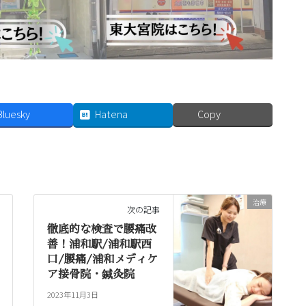
Bluesky
Hatena
Copy
治療
次の記事
徹底的な検査で腰痛改
善！浦和駅/浦和駅西
口/腰痛/浦和メディケ
ア接骨院・鍼灸院
2023年11月3日