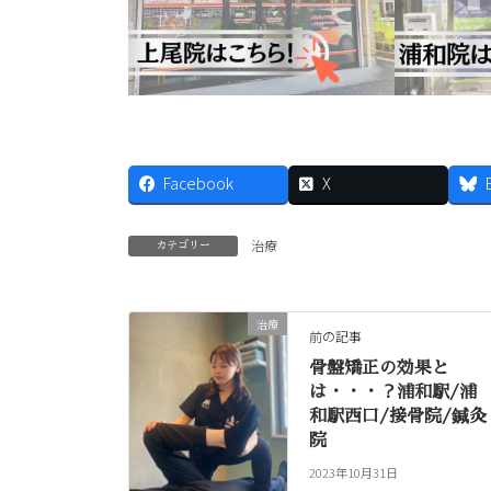
Facebook
X
治療
カテゴリー
治療
前の記事
骨盤矯正の効果と
は・・・？浦和駅/浦
和駅西口/接骨院/鍼灸
院
2023年10月31日