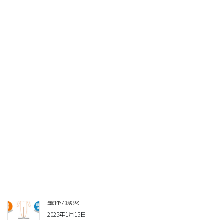
最近の投稿
足を組む人は要注意！体へのリスクは？浦和/接骨/整
体/鍼灸
2025年2月20日
メディケアマッサージで免疫力up！浦和/接骨/鍼灸/
整体
2025年1月22日
腸腰筋使えていますか？浦和駅/接骨院/整骨院/鍼灸
2025年1月20日
自律神経の乱れをツボ押しでセルフケア 浦和/接骨/
整体/鍼灸
2025年1月15日