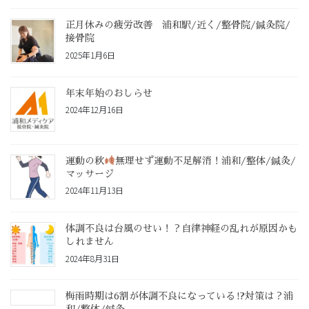
正月休みの疲労改善 浦和駅/近く/整骨院/鍼灸院/
接骨院
2025年1月6日
年末年始のおしらせ
2024年12月16日
運動の秋
無理せず運動不足解消！浦和/整体/鍼灸/
マッサージ
2024年11月13日
体調不良は台風のせい！？自律神経の乱れが原因かも
しれません
2024年8月31日
梅雨時期は6割が体調不良になっている⁉対策は？浦